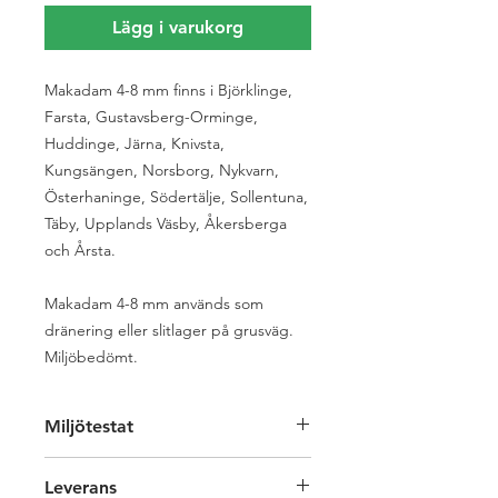
Lägg i varukorg
Makadam 4-8 mm finns i Björklinge,
Farsta, Gustavsberg-Orminge,
Huddinge, Järna, Knivsta,
Kungsängen, Norsborg, Nykvarn,
Österhaninge, Södertälje, Sollentuna,
Täby, Upplands Väsby, Åkersberga
och Årsta.
Makadam 4-8 mm används som
dränering eller slitlager på grusväg.
Miljöbedömt.
Miljötestat
Materialet är alltid miljötestat och vi
Leverans
hjälper gärna till med mer