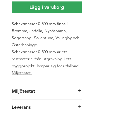
Lägg i varukorg
Schaktmassor 0-500 mm finns i
Bromma, Järfälla, Nynäshamn,
Segersäng, Sollentuna, Vällingby och
Österhaninge.
Schaktmassor 0-500 mm är ett
restmaterial från utgrävning i ett
byggprojekt, lämpar sig för utfyllnad.
Miljötestat.
Miljötestat
Materialet är alltid miljötestat
och vi
Leverans
hjälper gärna till med mer
information.
Före leverans så kommer vi bekräfta
tid och plats. Alla leveranser sker med
lastbil som rymmer ca 15 ton = 10